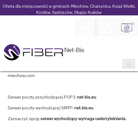
Oferta dla miejscowości w gminach: Miechów, Charsznica, Książ Wielki,
Kozłów, Sędziszów, Słupia, Kraków
Jesteś tutaj:
Start
|
Pomoc
|
Ustawienia poczty POP3
Net-Bis
Ustawienia poczty POP3
Ustawienia programy pocztowego dla adresów w domenie
miechow.com
FIBER w Twoim domu
Serwer poczty przychodzącej POP3:
net-bis.eu
Serwer poczty wychodzącej SMTP:
net-bis.eu
Zaznaczyć opcję
serwer wychodzący wymaga uwierzytelniania
.